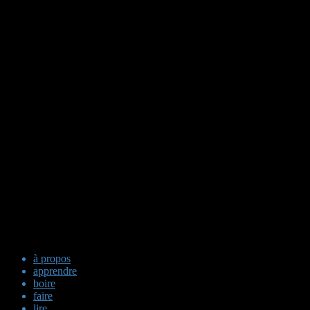
à propos
apprendre
boire
faire
lire