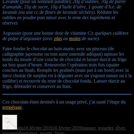
Lavande (pour un sommeil paisible):
20g d’oublies, 70g de purée
d’amande, 15g de sucre, 10g d’huile d’olive, 1 goutte d’h.e. de
lavande (ou une cc de fleurs de lavande séchées).
Réduire les
oublies en poudre puis mixer avec le reste des ingrédients et
réserver.
Argousier (pour une bonne dose de vitamine C):
quelques cuillères
de pulpe d’argousier (avec
plus
ou
moins
de sucre).
Faire fondre le chocolat au bain-marie, avec un pinceau (de
calligraphie japonaise ou tout autre ustensile adéquat) tapisser les
bords du moule d’une couche de chocolat et laisser durcir au frigo
un bon quart d’heure. Renouveler l’opération trois fois (quatre
couches au final). Remplir les pralinés (mais pas à ras bord) avec la
farce choisie (le surplus est à déguster avec un yogourt nature ou à la
cuillère) et recouvrir du reste de chocolat fondu. Laisser durcir au
frigo, démouler et conserver au frais.
Ces chocolats étant destinés à un usage privé, j’ai sauté l’étape du
tempérage
.
Auteur
Publié
Catégories
le
ada
16 février 2019
16 février 2019
manger
,
regarder
,
rêver
,
Étiquettes
voyager
illustration
,
recette
,
Togo