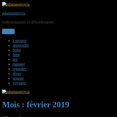
Aller
au
adamangrovia
contenu
enthousiasmes et débordements
Menu
à propos
apprendre
boire
faire
lire
manger
regarder
rêver
sourire
voyager
Mois :
février 2019