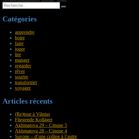
Recherche
Recherche
pour :
Catégories
apprendre
boire
faire
jouer
lire
manger
regarder
rêver
sourire
transformer
voyager
Articles récents
(Re)tour à Vilnius
Fliegende Kolläger
Akhmatova 29 – Cinque 5
Akhmatova 28 – Cinque 4
Savone – d’une colline à l’autre