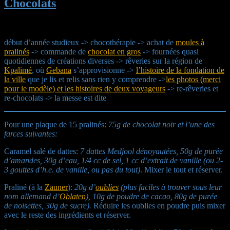
Chocolats
début d’année studieux -> chocothérapie -> achat de
moules à
pralinés
-> commande de
chocolat en gros
-> fournées quasi
quotidiennes de créations diverses -> rêveries sur la région de
Kpalimé
, où
Gebana
s’approvisionne ->
l’histoire de la fondation de
la ville
que je lis et relis sans rien y comprendre ->
les photos (merci
pour le modèle) et les histoires de deux voyageurs
-> re-rêveries et
re-chocolats -> la messe est dite
Pour une plaque de 15 pralinés:
75g de chocolat noir et l’une des
farces suivantes:
Caramel salé de dattes:
7 dattes Medjool dénoyautées, 50g de purée
d’amandes, 30g d’eau, 1/4 cc de sel, 1 cc d’extrait de vanille (ou 2-
3 gouttes d’h.e. de vanille, ou pas du tout)
. Mixer le tout et réserver.
Praliné (à la
Zauner
):
20g d’
oublies
(plus faciles à trouver sous leur
nom allemand d’
Oblaten
), 10g de poudre de cacao, 80g de purée
de noisettes, 30g de sucre).
Réduire les oublies en poudre puis mixer
avec le reste des ingrédients et réserver.