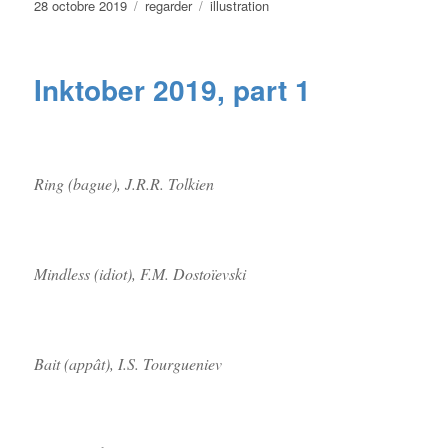
Publié
Catégories
Étiquettes
28 octobre 2019
regarder
illustration
le
Inktober 2019, part 1
Ring (bague), J.R.R. Tolkien
Mindless (idiot), F.M. Dostoïevski
Bait (appât), I.S. Tourgueniev