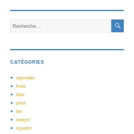
RE
Recherche
pour :
CATÉGORIES
apprendre
boire
faire
jouer
lire
manger
regarder