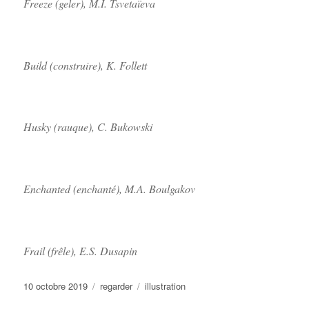
Freeze (geler), M.I. Tsvetaïeva
Build (construire), K. Follett
Husky (rauque), C. Bukowski
Enchanted (enchanté), M.A. Boulgakov
Frail (frêle), E.S. Dusapin
Publié
Catégories
Étiquettes
10 octobre 2019
regarder
illustration
le