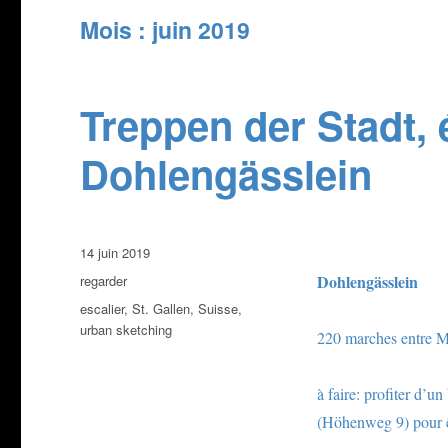
Mois :
juin 2019
Treppen der Stadt, 
Dohlengässlein
Publié
14 juin 2019
le
Catégories
Dohlengässlein
regarder
Étiquettes
escalier
,
St. Gallen
,
Suisse
,
urban sketching
220 marches entre Mü
à faire: profiter d’u
(Höhenweg 9) pour ê