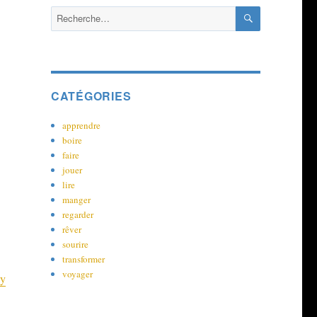
RECHERCH
Recherche
pour :
CATÉGORIES
apprendre
boire
faire
jouer
lire
manger
regarder
rêver
sourire
transformer
voyager
dy