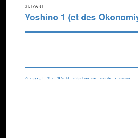
SUIVANT
Yoshino 1 (et des Okonomi
Publication
suivante :
© copyright 2016-2026 Aline Spaltenstein. Tous droits réservés.