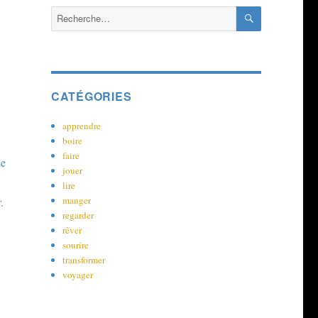
RECHERCH
Recherche
pour :
CATÉGORIES
apprendre
boire
faire
le
jouer
lire
manger
.
regarder
rêver
sourire
transformer
voyager