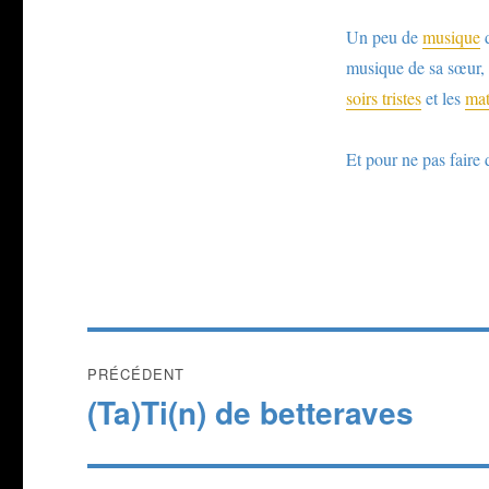
Un peu de
musique
d
musique de sa sœur,
soirs tristes
et les
mat
Et pour ne pas faire
Navigation
PRÉCÉDENT
de
(Ta)Ti(n) de betteraves
Publication
précédente :
l’article