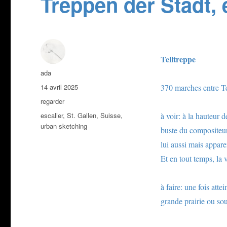
Treppen der Stadt, 
Telltreppe
Auteur
ada
Publié
14 avril 2025
370 marches entre T
le
Catégories
regarder
Étiquettes
escalier
,
St. Gallen
,
Suisse
,
à voir: à la hauteur 
urban sketching
buste du composite
lui aussi mais appar
Et en tout temps, la v
à faire: une fois atte
grande prairie ou so