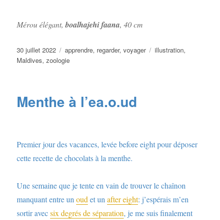
Mérou élégant,
boalhajehi faana
, 40 cm
Publié
Catégories
Étiquettes
30 juillet 2022
apprendre
,
regarder
,
voyager
illustration
,
le
Maldives
,
zoologie
Menthe à l’ea.o.ud
Premier jour des vacances, levée before eight pour déposer
cette recette de chocolats à la menthe.
Une semaine que je tente en vain de trouver le chaînon
manquant entre un
oud
et un
after eight
: j’espérais m’en
sortir avec
six degrés de séparation
, je me suis finalement