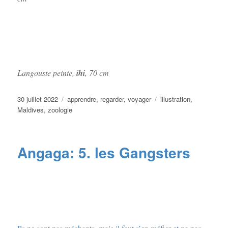
Langouste peinte,
ihi
, 70 cm
Publié
Catégories
Étiquettes
30 juillet 2022
apprendre
,
regarder
,
voyager
illustration
,
le
Maldives
,
zoologie
Angaga: 5. les Gangsters