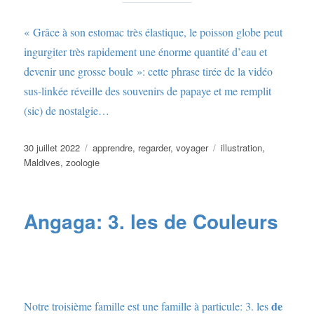
« Grâce à son estomac très élastique, le poisson globe peut
ingurgiter très rapidement une énorme quantité d’eau et
devenir une grosse boule »: cette phrase tirée de la vidéo
sus-linkée réveille des souvenirs de papaye et me remplit
(sic) de nostalgie…
Publié
Catégories
Étiquettes
30 juillet 2022
apprendre
,
regarder
,
voyager
illustration
,
le
Maldives
,
zoologie
Angaga: 3. les de Couleurs
de
Notre troisième famille est une famille à particule: 3. les