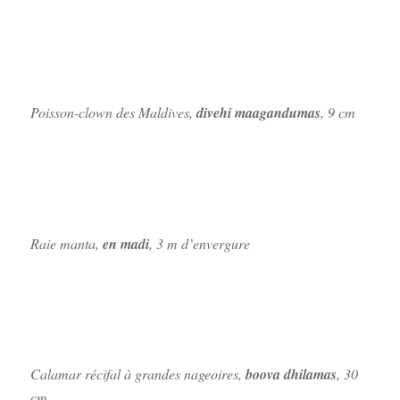
Poisson-clown des Maldives,
divehi maagandumas
, 9 cm
Raie manta,
en madi
, 3 m d’envergure
Calamar récifal à grandes nageoires,
boova dhilamas
, 30
cm