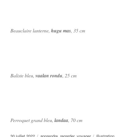
Beauclaire lanterne,
hugu mas
, 35 cm
Baliste bleu,
vaalan rondu
, 25 cm
Perroquet grand bleu,
landaa
, 70 cm
Publié
Catégories
Étiquettes
30 juillet 2022
apprendre
,
regarder
,
voyager
illustration
,