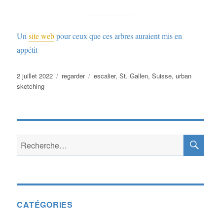
Un
site web
pour ceux que ces arbres auraient mis en
appétit
Publié
Catégories
Étiquettes
2 juillet 2022
regarder
escalier
,
St. Gallen
,
Suisse
,
urban
le
sketching
RE
Recherche
pour :
CATÉGORIES