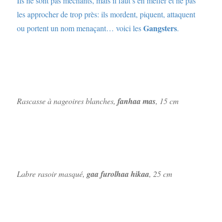
Ils ne sont pas méchants, mais il faut s’en méfier et ne pas
les approcher de trop près: ils mordent, piquent, attaquent
Gangsters
ou portent un nom menaçant… voici les
.
Rascasse à nageoires blanches,
fanhaa mas
, 15 cm
Labre rasoir masqué,
gaa furolhaa hikaa
, 25 cm