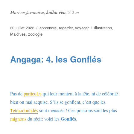
Murène javanaise,
kalhu ven
, 2.2 m
Publié
Catégories
Étiquettes
30 juillet 2022
apprendre
,
regarder
,
voyager
illustration
,
le
Maldives
,
zoologie
Angaga: 4. les Gonflés
Pas de
particules
qui leur montent à la tête, ni de célébrité
bien ou mal acquise. S’ils se gonflent, c’est que les
Tetraodontidés
sont menacés ! Ces poissons sont les plus
Gonflés
mignons
du récif: voici les
.