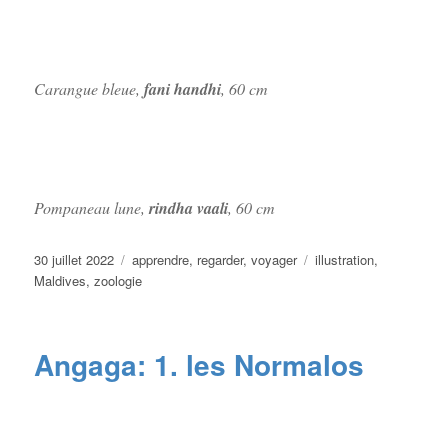
Carangue bleue,
fani handhi
, 60 cm
Pompaneau lune,
rindha vaali
, 60 cm
Publié
Catégories
Étiquettes
30 juillet 2022
apprendre
,
regarder
,
voyager
illustration
,
le
Maldives
,
zoologie
Angaga: 1. les Normalos