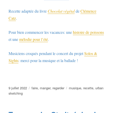
Recette adaptée du livre
Chocolat végétal
de
Clémence
Catz
.
Pour bien commencer les vacances: une
histoire de poissons
et une
mélodie pour l’été
.
Musiciens croqués pendant le concert du projet
Solos &
Sights
: merci pour la musique et la ballade !
Publié
Catégories
Étiquettes
9 juillet 2022
faire
,
manger
,
regarder
musique
,
recette
,
urban
le
sketching