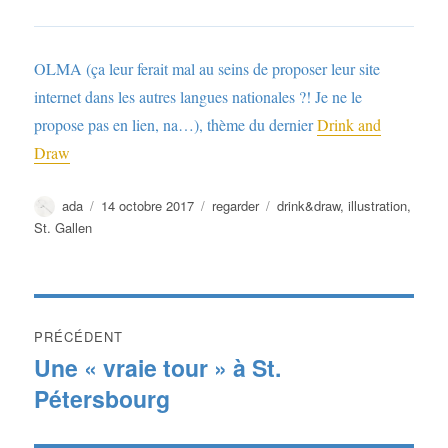
OLMA (ça leur ferait mal au seins de proposer leur site
internet dans les autres langues nationales ?! Je ne le
propose pas en lien, na…), thème du dernier
Drink and
Draw
Auteur
Publié
Catégories
Étiquettes
ada
14 octobre 2017
regarder
drink&draw
,
illustration
,
le
St. Gallen
Navigation
PRÉCÉDENT
de
Une « vraie tour » à St.
Publication
Pétersbourg
précédente :
l’article