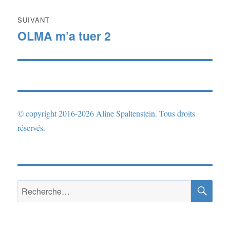
SUIVANT
OLMA m’a tuer 2
Publication
suivante :
© copyright 2016-2026 Aline Spaltenstein. Tous droits
réservés.
RE
Recherche
pour :