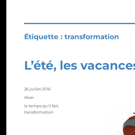
Étiquette :
transformation
L’été, les vacanc
Publié
26 juillet 2016
le
Catégories
rêver
Étiquettes
le temps qu'il fait
,
transformation