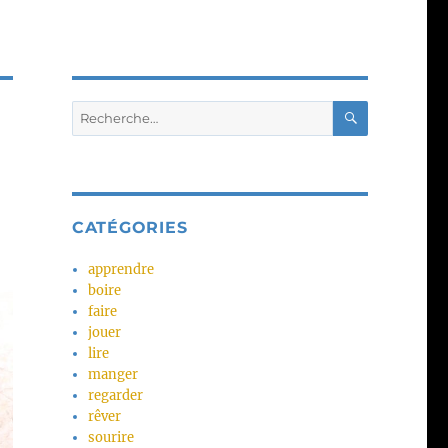
RECHERC
Recherche
pour :
CATÉGORIES
apprendre
boire
faire
jouer
lire
manger
regarder
rêver
sourire