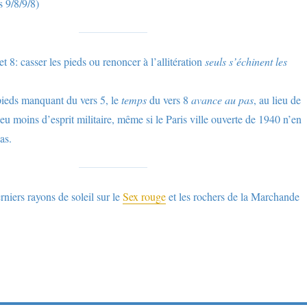
s 9/8/9/8)
 8: casser les pieds ou renoncer à l’allitération
seuls s’échinent les
 pieds manquant du vers 5, le
temps
du vers 8
avance au pas
, au lieu de
u moins d’esprit militaire, même si le Paris ville ouverte de 1940 n’en
as.
rniers rayons de soleil sur le
Sex rouge
et les rochers de la Marchande