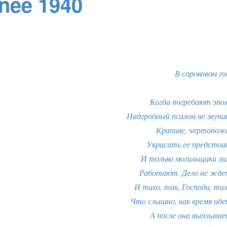
née 1940
В сороковом го
Когда погребают эпох
Надгробный псалом не звучи
Крапиве, чертополо
Украсить ее предстои
И только могильщики ли
Работают. Дело не жде
И тихо, так, Господи, тих
Что слышно, как время иде
А после она выплывае