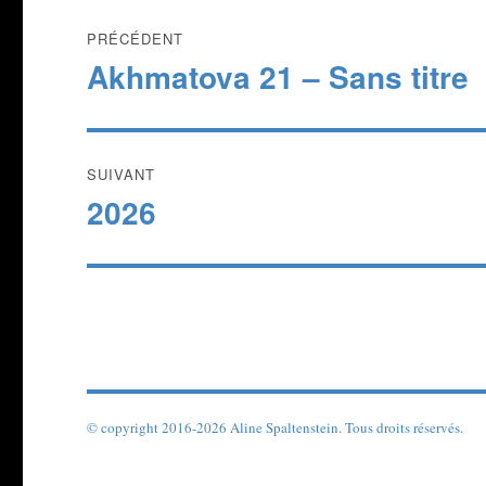
Navigation
PRÉCÉDENT
de
Akhmatova 21 – Sans titre
Publication
précédente :
l’article
SUIVANT
2026
Publication
suivante :
© copyright 2016-2026 Aline Spaltenstein. Tous droits réservés.