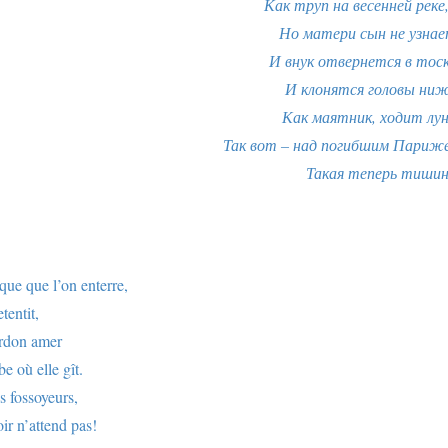
Как труп на весенней реке,
Но матери сын не узнае
И внук отвернется в тоск
И клонятся головы ниж
Как маятник, ходит лун
Так вот – над погибшим Париж
Такая теперь тишин
ue que l’on enterre,
tentit,
hardon amer
e où elle gît.
es fossoyeurs,
oir n’attend pas!