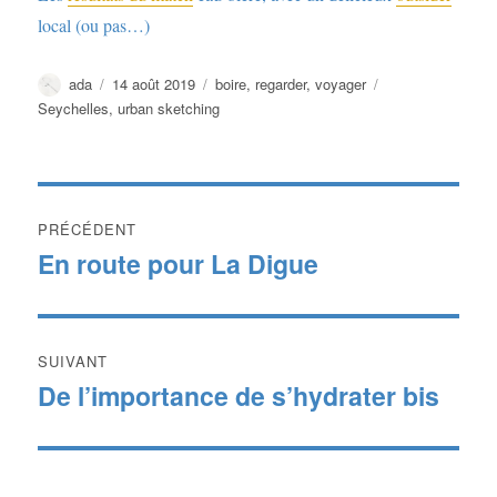
local (ou pas…)
Auteur
Publié
Catégories
Étiquettes
ada
14 août 2019
boire
,
regarder
,
voyager
le
Seychelles
,
urban sketching
Navigation
PRÉCÉDENT
de
En route pour La Digue
Publication
précédente :
l’article
SUIVANT
De l’importance de s’hydrater bis
Publication
suivante :