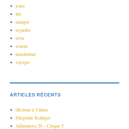
jouer
lire
manger
regarder
rêver
sourire
transformer
voyager
ARTICLES RÉCENTS
(Re)tour à Vilnius
Fliegende Kolläger
Akhmatova 29 – Cinque 5