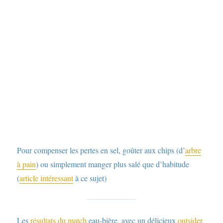
Pour compenser les pertes en sel, goûter aux chips (d’
arbre
à pain
) ou simplement manger plus salé que d’habitude
(
article intéressant
à ce sujet)
Les
résultats du match
eau-bière, avec un délicieux
outsider