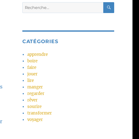
RECHERC
Recherche
pour :
CATÉGORIES
apprendre
boire
faire
jouer
lire
s
manger
regarder
rêver
sourire
transformer
voyager
r