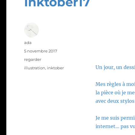
Inktober17
Auteur
ada
Publié
5 novembre 2017
le
Catégories
regarder
Un jour, un dessi
Étiquettes
illustration
,
inktober
Mes règles à moi
la pièce où je m
avec deux stylos
Je me suis permi
internet… pas vu,