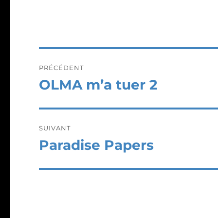
Navigation
PRÉCÉDENT
de
OLMA m’a tuer 2
Publication
précédente :
l’article
SUIVANT
Paradise Papers
Publication
suivante :