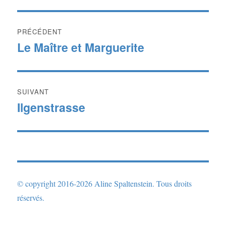
Navigation
PRÉCÉDENT
de
Le Maître et Marguerite
Publication
précédente :
l’article
SUIVANT
Ilgenstrasse
Publication
suivante :
© copyright 2016-2026 Aline Spaltenstein. Tous droits
réservés.