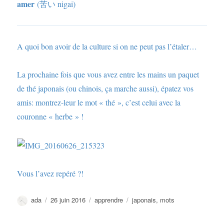
amer
(苦い nigai)
A quoi bon avoir de la culture si on ne peut pas l’étaler…
La prochaine fois que vous avez entre les mains un paquet
de thé japonais (ou chinois, ça marche aussi), épatez vos
amis: montrez-leur le mot « thé », c’est celui avec la
couronne « herbe » !
Vous l’avez repéré ?!
Auteur
Publié
Catégories
Étiquettes
ada
26 juin 2016
apprendre
japonais
,
mots
le