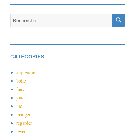
RE
Recherche
pour :
CATÉGORIES
apprendre
boire
faire
jouer
lire
manger
regarder
rêver