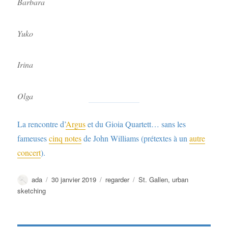
Barbara
Yuko
Irina
Olga
La rencontre d’
Argus
et du Gioia Quartett… sans les
fameuses
cinq notes
de John Williams (prétextes à un
autre
concert
).
Auteur
Publié
Catégories
Étiquettes
ada
30 janvier 2019
regarder
St. Gallen
,
urban
le
sketching