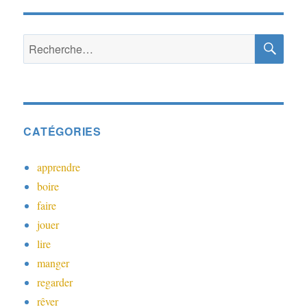
RE
Recherche
pour :
CATÉGORIES
apprendre
boire
faire
jouer
lire
manger
regarder
rêver