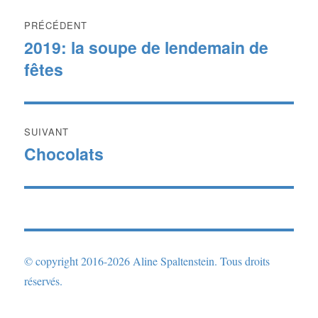
Navigation
PRÉCÉDENT
de
2019: la soupe de lendemain de
Publication
fêtes
précédente :
l’article
SUIVANT
Chocolats
Publication
suivante :
© copyright 2016-2026 Aline Spaltenstein. Tous droits
réservés.