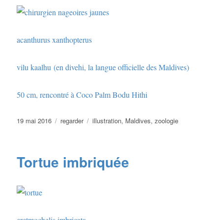
acanthurus xanthopterus
vilu kaalhu (en divehi, la langue officielle des Maldives)
50 cm, rencontré à Coco Palm Bodu Hithi
Publié
Catégories
Étiquettes
19 mai 2016
regarder
illustration
,
Maldives
,
zoologie
le
Tortue imbriquée
eretmochelis imbricata