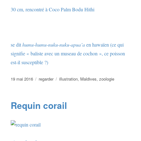
30 cm, rencontré à Coco Palm Bodu Hithi
se dit
humu-humu-nuku-nuku-apua’a
en hawaïen (ce qui
signifie « baliste avec un museau de cochon », ce poisson
est-il susceptible ?)
Publié
Catégories
Étiquettes
19 mai 2016
regarder
illustration
,
Maldives
,
zoologie
le
Requin corail