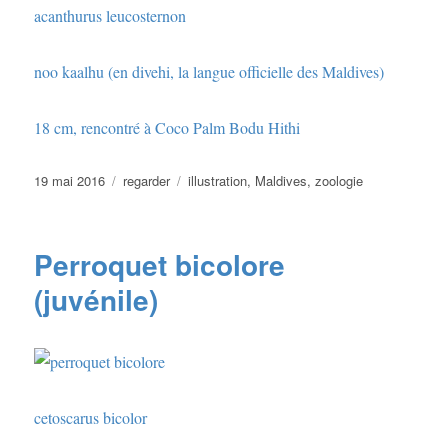
acanthurus leucosternon
noo kaalhu (en divehi, la langue officielle des Maldives)
18 cm, rencontré à Coco Palm Bodu Hithi
Publié
Catégories
Étiquettes
19 mai 2016
regarder
illustration
,
Maldives
,
zoologie
le
Perroquet bicolore
(juvénile)
cetoscarus bicolor