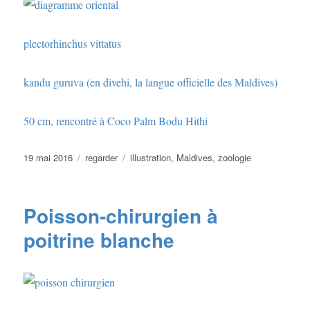
plectorhinchus vittatus
kandu guruva (en divehi, la langue officielle des Maldives)
50 cm, rencontré à Coco Palm Bodu Hithi
Publié
Catégories
Étiquettes
19 mai 2016
regarder
illustration
,
Maldives
,
zoologie
le
Poisson-chirurgien à
poitrine blanche