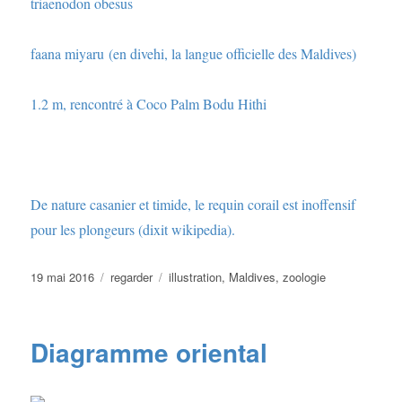
triaenodon obesus
faana miyaru (en divehi, la langue officielle des Maldives)
1.2 m, rencontré à Coco Palm Bodu Hithi
De nature casanier et timide, le requin corail est inoffensif
pour les plongeurs (dixit wikipedia).
Publié
Catégories
Étiquettes
19 mai 2016
regarder
illustration
,
Maldives
,
zoologie
le
Diagramme oriental