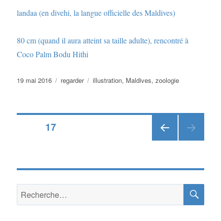
landaa (en divehi, la langue officielle des Maldives)
80 cm (quand il aura atteint sa taille adulte), rencontré à
Coco Palm Bodu Hithi
Publié
Catégories
Étiquettes
19 mai 2016
regarder
illustration
,
Maldives
,
zoologie
le
Pagination
PAGE
17
PAGE
des
PRÉ
CÉD
publications
ENT
E
RE
Recherche
pour :