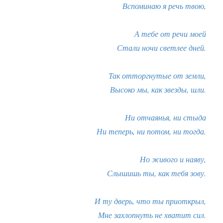
Вспоминаю я речь твою,
А тебе от речи моей
Стали ночи светлее дней.
Так отторгнутые от земли,
Высоко мы, как звезды, шли.
Ни отчаянья, ни стыда
Ни теперь, ни потом, ни тогда.
Но живого и наяву,
Слышишь ты, как тебя зову.
И ту дверь, что ты приоткрыл,
Мне захлопнуть не хватит сил.