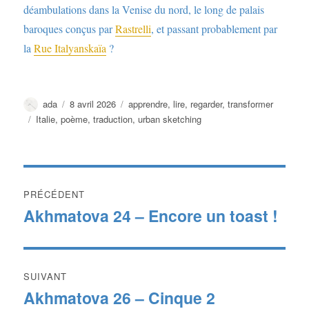
déambulations dans la Venise du nord, le long de palais
baroques conçus par
Rastrelli
, et passant probablement par
la
Rue Italyanskaïa
?
Auteur
Publié
Catégories
ada
8 avril 2026
apprendre
,
lire
,
regarder
,
transformer
le
Étiquettes
Italie
,
poème
,
traduction
,
urban sketching
Navigation
PRÉCÉDENT
de
Akhmatova 24 – Encore un toast !
Publication
précédente :
l’article
SUIVANT
Akhmatova 26 – Cinque 2
Publication