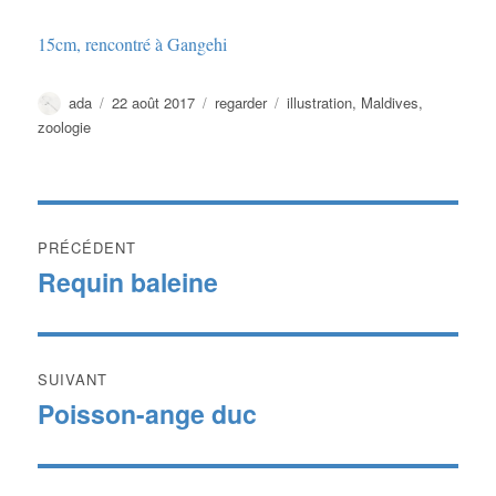
15cm, rencontré à Gangehi
Auteur
Publié
Catégories
Étiquettes
ada
22 août 2017
regarder
illustration
,
Maldives
,
le
zoologie
Navigation
PRÉCÉDENT
de
Requin baleine
Publication
précédente :
l’article
SUIVANT
Poisson-ange duc
Publication
suivante :