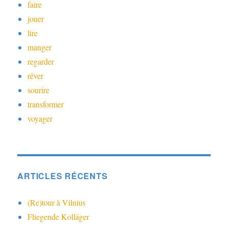
faire
jouer
lire
manger
regarder
rêver
sourire
transformer
voyager
ARTICLES RÉCENTS
(Re)tour à Vilnius
Fliegende Kolläger