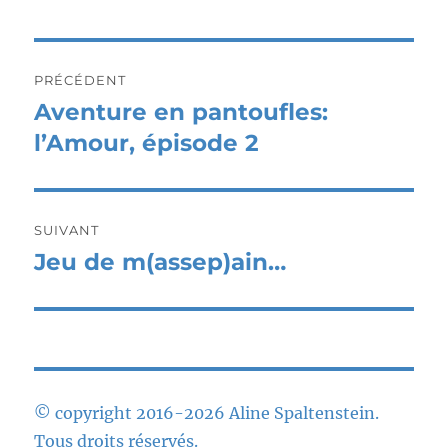
Navigation
PRÉCÉDENT
de
Aventure en pantoufles:
Publication
précédente :
l’Amour, épisode 2
l’article
SUIVANT
Jeu de m(assep)ain…
Publication
suivante :
© copyright 2016-2026 Aline Spaltenstein.
Tous droits réservés.