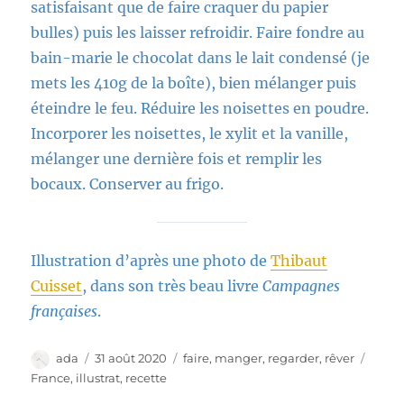
satisfaisant que de faire craquer du papier
bulles) puis les laisser refroidir. Faire fondre au
bain-marie le chocolat dans le lait condensé (je
mets les 410g de la boîte), bien mélanger puis
éteindre le feu. Réduire les noisettes en poudre.
Incorporer les noisettes, le xylit et la vanille,
mélanger une dernière fois et remplir les
bocaux. Conserver au frigo.
Illustration d’après une photo de
Thibaut
Cuisset
, dans son très beau livre
Campagnes
françaises
.
Auteur
Publié
Catégories
Étiqu
ada
31 août 2020
faire
,
manger
,
regarder
,
rêver
le
France
,
illustrat
,
recette