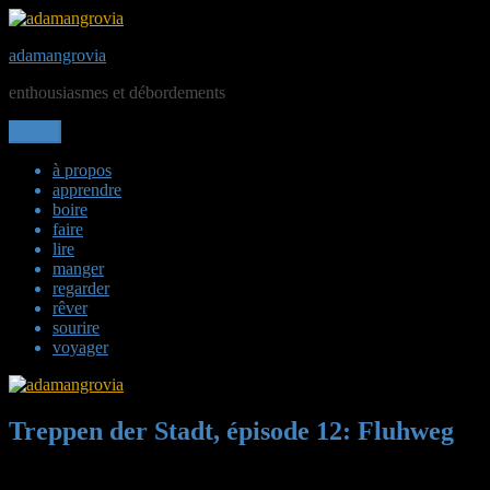
Aller
au
adamangrovia
contenu
enthousiasmes et débordements
Menu
à propos
apprendre
boire
faire
lire
manger
regarder
rêver
sourire
voyager
Treppen der Stadt, épisode 12: Fluhweg