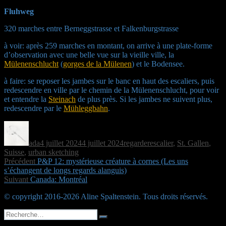
Fluhweg
320 marches entre Berneggstrasse et Falkenburgstrasse
à voir: après 259 marches en montant, on arrive à une plate-forme
d’observation avec une belle vue sur la vieille ville, la
Mülenenschlucht
(
gorges de la Mülenen
) et le Bodensee.
à faire: se reposer les jambes sur le banc en haut des escaliers, puis
redescendre en ville par le chemin de la Mülenenschlucht, pour voir
et entendre la
Steinach
de plus près. Si les jambes ne suivent plus,
redescendre par le
Mühleggbahn
.
Auteur
Publié
Catégories
Étiquettes
le
ada
4 juillet 2024
4 juillet 2024
regarder
escalier
,
St. Gallen
,
Suisse
,
urban sketching
Navigation
Publication
Précédent
P&P 12: mystérieuse créature à cornes (Les uns
précédente :
s’échangent de longs regards alanguis)
de
Publication
Suivant
Canada: Montréal
l’article
suivante :
© copyright 2016-2026 Aline Spaltenstein. Tous droits réservés.
Recherche
Recherche
pour :