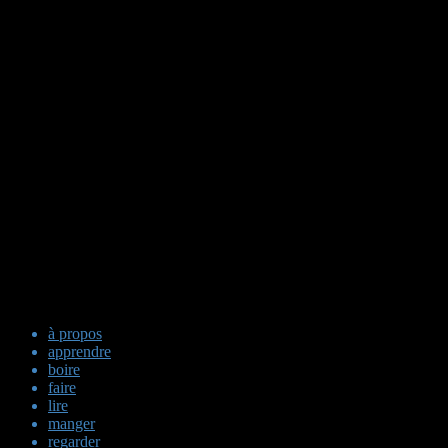
à propos
apprendre
boire
faire
lire
manger
regarder