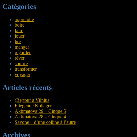
Catégories
apprendre
boire
faire
jouer
lire
manger
regarder
rêver
sourire
transformer
voyager
Articles récents
(Re)tour à Vilnius
Fliegende Kolläger
Akhmatova 29 – Cinque 5
Akhmatova 28 – Cinque 4
Savone – d’une colline à l’autre
Archives