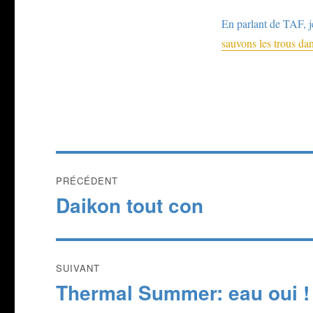
En parlant de TAF, j
sauvons les trous da
Navigation
PRÉCÉDENT
de
Daikon tout con
Publication
précédente :
l’article
SUIVANT
Thermal Summer: eau oui !
Publication
suivante :