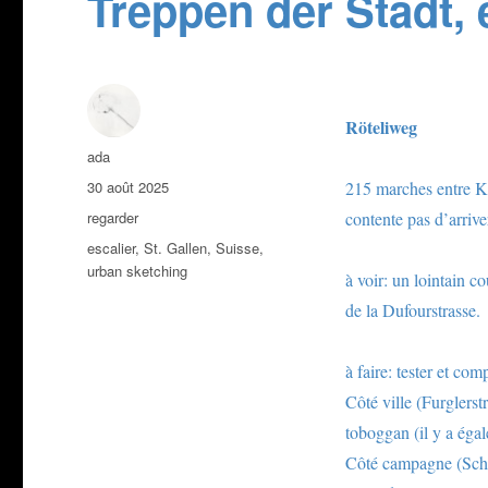
Treppen der Stadt, 
Röteliweg
Auteur
ada
Publié
30 août 2025
215 marches entre Kr
le
Catégories
regarder
contente pas d’arrive
Étiquettes
escalier
,
St. Gallen
,
Suisse
,
urban sketching
à voir: un lointain c
de la Dufourstrasse.
à faire: tester et com
Côté ville (Furglerst
toboggan (il y a éga
Côté campagne (Schore