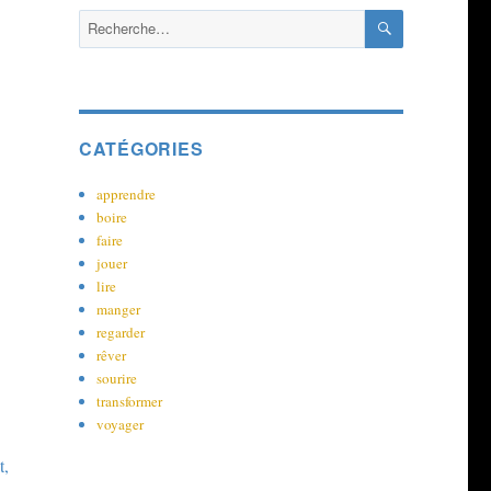
RECHERCH
Recherche
pour :
CATÉGORIES
apprendre
boire
faire
jouer
lire
manger
regarder
rêver
sourire
transformer
voyager
t,