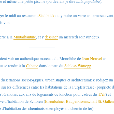
se et même une petite piscine (ou devrais-je dire
bain populaire
).
nger le midi au restaurant
Stadtblick
ou y boire un verre en terrasse avant
la vue.
verre à la
Militärkantine
, et y
dessiner
un mercredi soir sur deux
aient voir un authentique morceau du Monolithe de
Jean Nouvel
en
aut se rendre à la
Cabane
dans le parc du
Schloss Wartegg
.
dissertations sociologiques, urbanistiques et architecturales: rédigez un
 sur les différences entre les habitations de la Furglerstrasse (propriété 
 St.Galloise, aux airs de logements de fonction pour cadres du
TAF
) et
ive d’habitation de Schoren (
Eisenbahner Baugenossenschaft St. Gallen
ve d’habitation des cheminots et employés du chemin de fer).